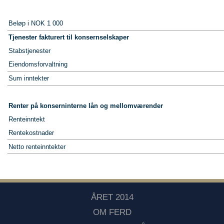
Beløp i NOK 1 000
Tjenester fakturert til konsernselskaper
Stabstjenester
Eiendomsforvaltning
Sum inntekter
Renter på konserninterne lån og mellomværender
Renteinntekt
Rentekostnader
Netto renteinntekter
ÅRET 2014
OM FERD