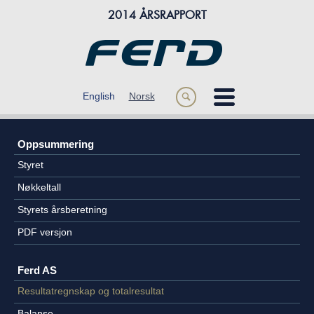
2014 ÅRSRAPPORT
m
English
Norsk
s
ÅRET 2014
Oppsummering
OM FERD
Styret
FORRETNINGSOMRÅDER
Nøkkeltall
Styrets årsberetning
FINANSIELL INFORMASJON
PDF versjon
Ferd AS
Resultatregnskap og totalresultat
Balanse