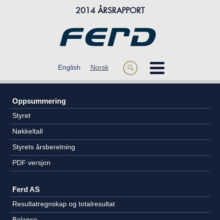
2014 ÅRSRAPPORT
m
English
Norsk
s
ÅRET 2014
Oppsummering
OM FERD
Styret
FORRETNINGSOMRÅDER
Nøkkeltall
Styrets årsberetning
FINANSIELL INFORMASJON
PDF versjon
Ferd AS
Resultatregnskap og totalresultat
Balanse