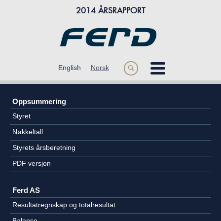
2014 ÅRSRAPPORT
m
English
Norsk
s
ÅRET 2014
Oppsummering
OM FERD
Styret
FORRETNINGSOMRÅDER
Nøkkeltall
Styrets årsberetning
FINANSIELL INFORMASJON
PDF versjon
Ferd AS
Resultatregnskap og totalresultat
Balanse