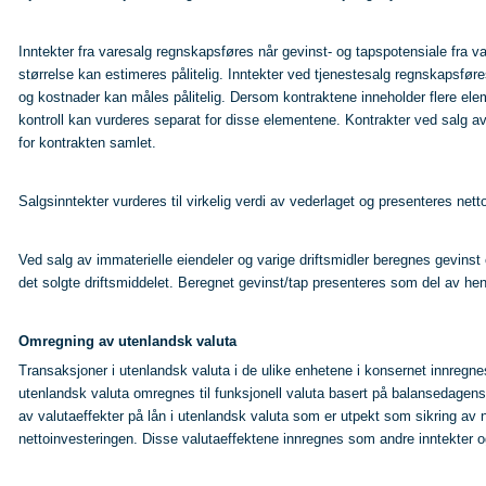
Inntekter fra varesalg regnskapsføres når gevinst- og tapspotensiale fra var
størrelse kan estimeres pålitelig. Inntekter ved tjenestesalg regnskapsføres
og kostnader kan måles pålitelig. Dersom kontraktene inneholder flere elem
kontroll kan vurderes separat for disse elementene. Kontrakter ved salg 
for kontrakten samlet.
Salgsinntekter vurderes til virkelig verdi av vederlaget og presenteres netto 
Ved salg av immaterielle eiendeler og varige driftsmidler beregnes gevin
det solgte driftsmiddelet. Beregnet gevinst/tap presenteres som del av henho
Omregning av utenlandsk valuta
Transaksjoner i utenlandsk valuta i de ulike enhetene i konsernet innregn
utenlandsk valuta omregnes til funksjonell valuta basert på balansedagens
av valutaeffekter på lån i utenlandsk valuta som er utpekt som sikring 
nettoinvesteringen. Disse valutaeffektene innregnes som andre inntekter og 