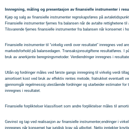
Innregning, måling og presentasjon av finansielle instrumenter i resu
Kjøp og salg av finansielle instrumenter regnskapsføres på avtaletidspunkte
Finansielle instrumenter fjernes fra balansen når de avtalte rettighetene ti
Tilsvarende fjernes finansielle instrumenter fra balansen når konsernet i h
Finansielle instrumenter til ”virkelig verdi over resultatet” innregnes ved 
markedsforhold på balansedagen. Transaksjonsutgiftene resultatføres. I påf
bruk av anerkjente beregningsmetoder. Verdiendringer innregnes i resultate
Utlån og fordringer måles ved første gangs innregning til virkelig verdi till
amortisert kost ved bruk av effektiv rentes metode, fratrukket eventuelt ver
gjennomgår regelmessig utestående fordringer og utarbeider estimater for
innregnes i resultatet.
Finansielle forpliktelser klassifisert som andre forpliktelser måles til amor
Gevinst og tap ved realisasjon av finansielle instrumenter,endringer i virke
innregnes når konsernet har juridisk krav på utbyttet. Netto inntekter knytt