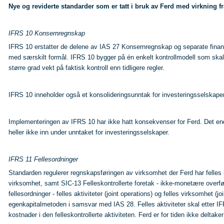
Nye og reviderte standarder som er tatt i bruk av Ferd med virkning f
IFRS 10 Konsernregnskap
IFRS 10 erstatter de delene av IAS 27 Konsernregnskap og separate finan
med særskilt formål. IFRS 10 bygger på én enkelt kontrollmodell som skal a
større grad vekt på faktisk kontroll enn tidligere regler.
IFRS 10 inneholder også et konsolideringsunntak for investeringsselskaper, fo
Implementeringen av IFRS 10 har ikke hatt konsekvenser for Ferd. Det endre
heller ikke inn under unntaket for investeringsselskaper.
IFRS 11 Fellesordninger
Standarden regulerer regnskapsføringen av virksomhet der Ferd har felles 
virksomhet, samt SIC-13 Felleskontrollerte foretak - ikke-monetære overføri
fellesordninger - felles aktiviteter (joint operations) og felles virksomhet 
egenkapitalmetoden i samsvar med IAS 28. Felles aktiviteter skal etter IFR
kostnader i den felleskontrollerte aktiviteten. Ferd er for tiden ikke deltak