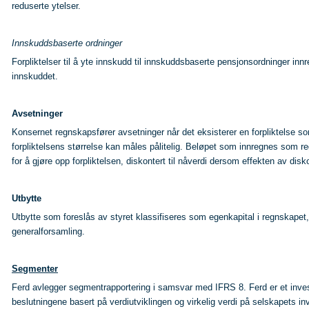
reduserte ytelser.
Innskuddsbaserte ordninger
Forpliktelser til å yte innskudd til innskuddsbaserte pensjonsordninger innr
innskuddet.
Avsetninger
Konsernet regnskapsfører avsetninger når det eksisterer en forpliktelse som
forpliktelsens størrelse kan måles pålitelig. Beløpet som innregnes som 
for å gjøre opp forpliktelsen, diskontert til nåverdi dersom effekten av disk
Utbytte
Utbytte som foreslås av styret klassifiseres som egenkapital i regnskapet
generalforsamling.
Segmenter
Ferd avlegger segmentrapportering i samsvar med IFRS 8. Ferd er et invest
beslutningene basert på verdiutviklingen og virkelig verdi på selskapets i