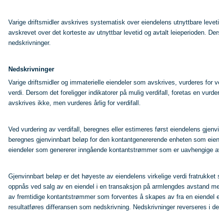
Varige driftsmidler avskrives systematisk over eiendelens utnyttbare levetid,
avskrevet over det korteste av utnyttbar levetid og avtalt leieperioden. Derso
nedskrivninger.
Nedskrivninger
Varige driftsmidler og immaterielle eiendeler som avskrives, vurderes for ver
verdi. Dersom det foreligger indikatorer på mulig verdifall, foretas en vurde
avskrives ikke, men vurderes årlig for verdifall.
Ved vurdering av verdifall, beregnes eller estimeres først eiendelens gjen
beregnes gjenvinnbart beløp for den kontantgenererende enheten som eiend
eiendeler som genererer inngående kontantstrømmer som er uavhengige av 
Gjenvinnbart beløp er det høyeste av eiendelens virkelige verdi fratrukket s
oppnås ved salg av en eiendel i en transaksjon på armlengdes avstand mellom
av fremtidige kontantstrømmer som forventes å skapes av fra en eiendel e
resultatføres differansen som nedskrivning. Nedskrivninger reverseres i den