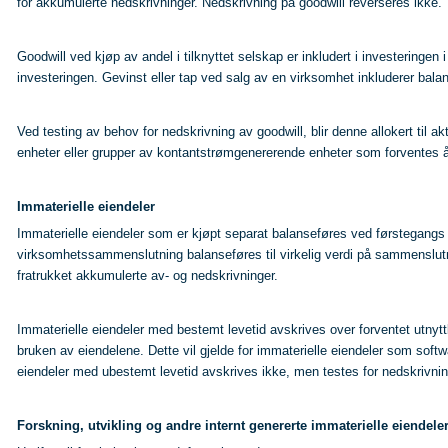
for akkumulerte nedskrivninger. Nedskrivning på goodwill reverseres ikke.
Goodwill ved kjøp av andel i tilknyttet selskap er inkludert i investeringen 
investeringen. Gevinst eller tap ved salg av en virksomhet inkluderer bala
Ved testing av behov for nedskrivning av goodwill, blir denne allokert til 
enheter eller grupper av kontantstrømgenererende enheter som forventes 
Immaterielle eiendeler
Immaterielle eiendeler som er kjøpt separat balanseføres ved førstegangs i
virksomhetssammenslutning balanseføres til virkelig verdi på sammenslutni
fratrukket akkumulerte av- og nedskrivninger.
Immaterielle eiendeler med bestemt levetid avskrives over forventet utnyttb
bruken av eiendelene. Dette vil gjelde for immaterielle eiendeler som softwa
eiendeler med ubestemt levetid avskrives ikke, men testes for nedskrivnin
Forskning, utvikling og andre internt genererte immaterielle eiendele