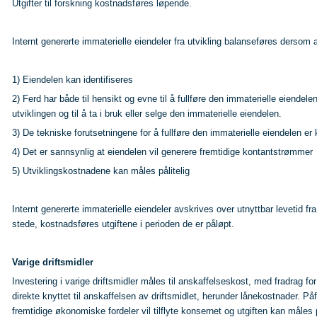
Utgifter til forskning kostnadsføres løpende.
Internt genererte immaterielle eiendeler fra utvikling balanseføres dersom al
1) Eiendelen kan identifiseres
2) Ferd har både til hensikt og evne til å fullføre den immaterielle eiendelen
utviklingen og til å ta i bruk eller selge den immaterielle eiendelen.
3) De tekniske forutsetningene for å fullføre den immaterielle eiendelen er 
4) Det er sannsynlig at eiendelen vil generere fremtidige kontantstrømmer
5) Utviklingskostnadene kan måles pålitelig
Internt genererte immaterielle eiendeler avskrives over utnyttbar levetid fra 
stede, kostnadsføres utgiftene i perioden de er påløpt.
Varige driftsmidler
Investering i varige driftsmidler måles til anskaffelseskost, med fradrag 
direkte knyttet til anskaffelsen av driftsmidlet, herunder lånekostnader. Påf
fremtidige økonomiske fordeler vil tilflyte konsernet og utgiften kan måles 