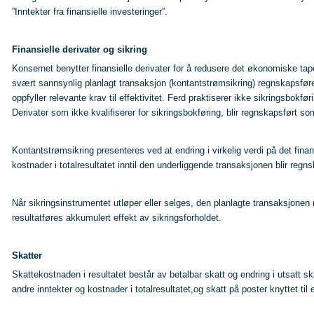
”Inntekter fra finansielle investeringer”.
Finansielle derivater og sikring
Konsernet benytter finansielle derivater for å redusere det økonomiske tapet
svært sannsynlig planlagt transaksjon (kontantstrømsikring) regnskapsføres
oppfyller relevante krav til effektivitet. Ferd praktiserer ikke sikringsbokføri
Derivater som ikke kvalifiserer for sikringsbokføring, blir regnskapsført som 
Kontantstrømsikring presenteres ved at endring i virkelig verdi på det fin
kostnader i totalresultatet inntil den underliggende transaksjonen blir regn
Når sikringsinstrumentet utløper eller selges, den planlagte transaksjonen res
resultatføres akkumulert effekt av sikringsforholdet.
Skatter
Skattekostnaden i resultatet består av betalbar skatt og endring i utsatt sk
andre inntekter og kostnader i totalresultatet,og skatt på poster knyttet ti