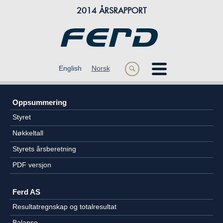
2014 ÅRSRAPPORT
m
English
Norsk
s
ÅRET 2014
Oppsummering
OM FERD
Styret
FORRETNINGSOMRÅDER
Nøkkeltall
Styrets årsberetning
FINANSIELL INFORMASJON
PDF versjon
Ferd AS
Resultatregnskap og totalresultat
Balanse