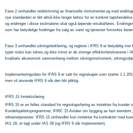
Fase 2 omhandler nedskrivning av finansielle instrumenter,og med endringen
nye standarden er det altså ikke lenger behov for en konkret tapshendelse f
og endringer i disse estimatene skal også løpende resultatføres. Endring
som har betydelige fordringer fra salg av varer og tjenester forventes berørt
Fase 3 omhandler sikringsbokføring, og reglene i IFRS 9 er betydelig mer fl
typer risiko kan sikres,og ikke minst er de strenge effektivitetskravene i IA
kvalitativ økonomisk sammenheng mellom sikringsinstrument, sikringsobjekt og
Implementeringsdato for IFRS 9 er satt for regnskaper som starter 1.1.20
men vil anvende IFRS 9 når den blir pliktig.
IFRS 15 Inntektsføring
IFRS 15 er en felles standard for regnskapsføring av inntekter fra kunder o
Kundelojalitetsprogrammer, IFRIC 15 Avtaler om bygging av fast eiendom,
reklametjenester. IFRS 15 omhandler kun inntekter fra kontrakter med kunder
IAS 18, er lagt under IAS 39 (og IFRS 9 når implementert).