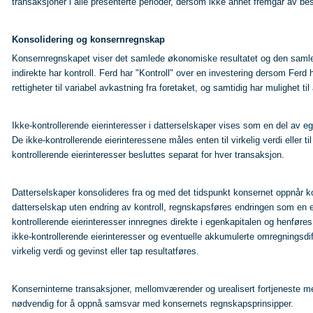
transaksjoner i alle presenterte perioder, dersom ikke annet fremgår av be
Konsolidering og konsernregnskap
Konsernregnskapet viser det samlede økonomiske resultatet og den samled
indirekte har kontroll. Ferd har "Kontroll" over en investering dersom Ferd 
rettigheter til variabel avkastning fra foretaket, og samtidig har mulighet 
Ikke-kontrollerende eierinteresser i datterselskaper vises som en del av 
De ikke-kontrollerende eierinteressene måles enten til virkelig verdi eller ti
kontrollerende eierinteresser besluttes separat for hver transaksjon.
Datterselskaper konsolideres fra og med det tidspunkt konsernet oppnår kont
datterselskap uten endring av kontroll, regnskapsføres endringen som en 
kontrollerende eierinteresser innregnes direkte i egenkapitalen og henføres
ikke-kontrollerende eierinteresser og eventuelle akkumulerte omregningsdiff
virkelig verdi og gevinst eller tap resultatføres.
Konserninterne transaksjoner, mellomværender og urealisert fortjeneste me
nødvendig for å oppnå samsvar med konsernets regnskapsprinsipper.