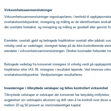
Virksomhetssammenslutninger
Virksomhetssammenslutninger regnskapsføres i henhold til oppkjøpsmetode
overtakelsestidspunktet, innregning og måling av de identifiserbare anskaffe
det overtatte foretaket, og innregning og måling av goodwill eller gevinst fr
Eiendeler, overtatt gjeld og betingede forpliktelser overtatt eller pådratt v
virkelig verdi av vederlaget, innregnet beløp på de ikke-kontrollerende eierin
eiendeler i virksomhetssammenslutningen. Direkte kostnader forbundet me
Betingede vederlag fra konsernet innregnes til virkelig verdi på oppkjøpst
forpliktelse etter IAS 39, innregnes i resultatet løpende. Ved trinnvise vir
overtakelsestidspunktet. Verdijusteringen resultatføres.
Investeringer i tilknyttede selskaper og felles kontrollert virksomhet
Tilknyttede selskaper er selskaper der konsernet har betydelig innflytelse, 
avgjørelser om selskapets økonomi og drift uten å ha kontroll over disse av
mellom 20 og 50 prosent av stemmeberettiget kapital.