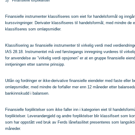
3)
Finansielle forpliktelser
Finansielle instrumenter klassifiseres som eiet for handelsformål og inngår
kurssvingninger. Derivater klassifiseres til handelsformål, med mindre de er
klassifiseres som omløpsmidler.
Klassifisering av finansielle instrumenter til virkelig verdi med verdiendrin
IAS 28.18. Instrumentet må ved førstegangs innregning vurderes til virkelig v
for anvendelse av ”virkelig verdi opsjonen” er at en gruppe finansielle eiend
inntjeningen etter samme prinsipp.
Utlån og fordringer er ikke-derivative finansielle eiendeler med faste elle
omløpsmidler, med mindre de forfaller mer enn 12 måneder etter balanseda
bankinnskudd i balansen.
Finansielle forpliktelser som ikke faller inn i kategorien eiet til handelsform
forpliktelser. Leverandørgjeld og andre forpliktelser blir klassifisert som ko
som har oppstått ved bruk av Ferds lånefasilitet presenteres som langsikti
måneder.