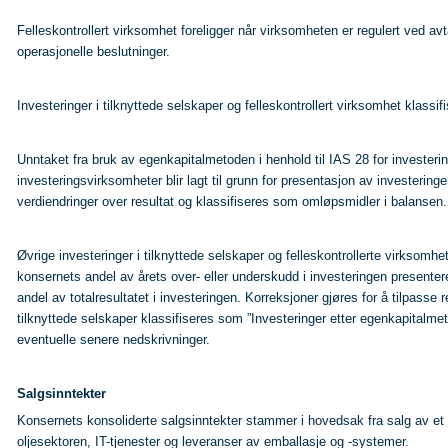
Felleskontrollert virksomhet foreligger når virksomheten er regulert ved a
operasjonelle beslutninger.
Investeringer i tilknyttede selskaper og felleskontrollert virksomhet klass
Unntaket fra bruk av egenkapitalmetoden i henhold til IAS 28 for investerin
investeringsvirksomheter blir lagt til grunn for presentasjon av investering
verdiendringer over resultat og klassifiseres som omløpsmidler i balansen.
Øvrige investeringer i tilknyttede selskaper og felleskontrollerte virkso
konsernets andel av årets over- eller underskudd i investeringen presenteres
andel av totalresultatet i investeringen. Korreksjoner gjøres for å tilpasse 
tilknyttede selskaper klassifiseres som ”Investeringer etter egenkapitalmet
eventuelle senere nedskrivninger.
Salgsinntekter
Konsernets konsoliderte salgsinntekter stammer i hovedsak fra salg av et bre
oljesektoren, IT-tjenester og leveranser av emballasje og -systemer.