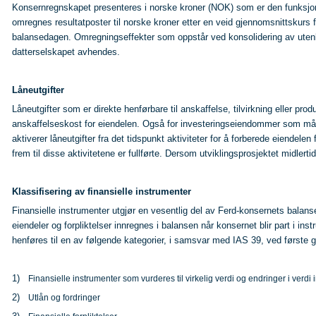
Konsernregnskapet presenteres i norske kroner (NOK) som er den funksjonel
omregnes resultatposter til norske kroner etter en veid gjennomsnittskurs f
balansedagen. Omregningseffekter som oppstår ved konsolidering av utenlan
datterselskapet avhendes.
Låneutgifter
Låneutgifter som er direkte henførbare til anskaffelse, tilvirkning eller produ
anskaffelseskost for eiendelen. Også for investeringseiendommer som måles 
aktiverer låneutgifter fra det tidspunkt aktiviteter for å forberede eiendelen
frem til disse aktivitetene er fullførte. Dersom utviklingsprosjektet midlerti
Klassifisering av finansielle instrumenter
Finansielle instrumenter utgjør en vesentlig del av Ferd-konsernets balanse 
eiendeler og forpliktelser innregnes i balansen når konsernet blir part i ins
henføres til en av følgende kategorier, i samsvar med IAS 39, ved første 
1)
Finansielle instrumenter som vurderes til virkelig verdi og endringer i verdi i
2)
Utlån og fordringer