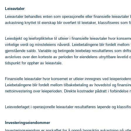
Leieavtaler
Leieavtaler behandles enten som operasjonelle eller finansielle leieavtaler b
avkastning knyttet til eierskap blir overført til leietaker, klassifiseres som 
Leieobjekt og leieforpliktelse til utleier i finansielle leieavtaler hvor konse
virkelige verdi og minsteleiens nåverdi. Leiebetalingene blir fordelt mellom
gjenstående saldo. Variable og betingede leiebeløp resultatføres som driftsk
avskrives over den korteste av perioden for eiendelens utnyttbare levetid og
tidspunkt for opphør av leieavtale.
Finansielle leieavtaler hvor konsernet er utleier innregnes ved leieperiode
Leiebetalingene blir fordelt mellom tilbakebetaling av hovedstol og finan
nettoinvestering over leieperioden. Direkte kostnader pådratt i forbindelse m
Leievederlaget i operasjonelle leieavtaler resultatføres løpende og klassif
Investeringseiendommer
Investeringseiendom er anskaffet for å oppnå langsiktig avkastning på utlei