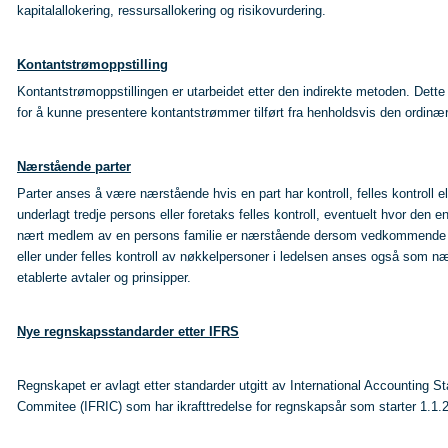
kapitalallokering, ressursallokering og risikovurdering.
Kontantstrømoppstilling
Kontantstrømoppstillingen er utarbeidet etter den indirekte metoden. Dette
for å kunne presentere kontantstrømmer tilført fra henholdsvis den ordinæ
Nærstående parter
Parter anses å være nærstående hvis en part har kontroll, felles kontroll 
underlagt tredje persons eller foretaks felles kontroll, eventuelt hvor den e
nært medlem av en persons familie er nærstående dersom vedkommende har kon
eller under felles kontroll av nøkkelpersoner i ledelsen anses også som n
etablerte avtaler og prinsipper.
Nye regnskapsstandarder etter IFRS
Regnskapet er avlagt etter standarder utgitt av International Accounting S
Commitee (IFRIC) som har ikrafttredelse for regnskapsår som starter 1.1.201