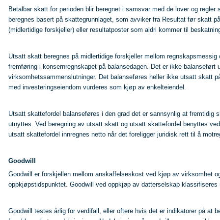
Betalbar skatt for perioden blir beregnet i samsvar med de lover og regle
beregnes basert på skattegrunnlaget, som avviker fra Resultat før skatt på
(midlertidige forskjeller) eller resultatposter som aldri kommer til beskatnin
Utsatt skatt beregnes på midlertidige forskjeller mellom regnskapsmessig 
fremføring i konsernregnskapet på balansedagen. Det er ikke balanseført ut
virksomhetssammenslutninger. Det balanseføres heller ikke utsatt skatt 
med investeringseiendom vurderes som kjøp av enkelteiendel.
Utsatt skattefordel balanseføres i den grad det er sannsynlig at fremtidig sk
utnyttes. Ved beregning av utsatt skatt og utsatt skattefordel benyttes ve
utsatt skattefordel innregnes netto når det foreligger juridisk rett til å motre
Goodwill
Goodwill er forskjellen mellom anskaffelseskost ved kjøp av virksomhet og
oppkjøpstidspunktet. Goodwill ved oppkjøp av datterselskap klassifiseres 
Goodwill testes årlig for verdifall, eller oftere hvis det er indikatorer på a