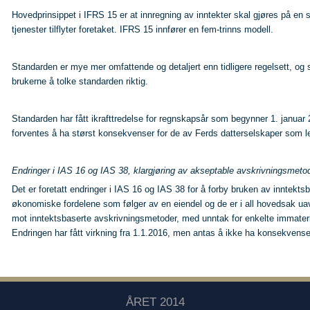
Hovedprinsippet i IFRS 15 er at innregning av inntekter skal gjøres på en sl
tjenester tilflyter foretaket. IFRS 15 innfører en fem-trinns modell.
Standarden er mye mer omfattende og detaljert enn tidligere regelsett, og 
brukerne å tolke standarden riktig.
Standarden har fått ikrafttredelse for regnskapsår som begynner 1. janua
forventes å ha størst konsekvenser for de av Ferds datterselskaper som l
Endringer i IAS 16 og IAS 38, klargjøring av akseptable avskrivningsmeto
Det er foretatt endringer i IAS 16 og IAS 38 for å forby bruken av inntekt
økonomiske fordelene som følger av en eiendel og de er i all hovedsak ua
mot inntektsbaserte avskrivningsmetoder, med unntak for enkelte immateriel
Endringen har fått virkning fra 1.1.2016, men antas å ikke ha konsekvense
ÅRET 2014