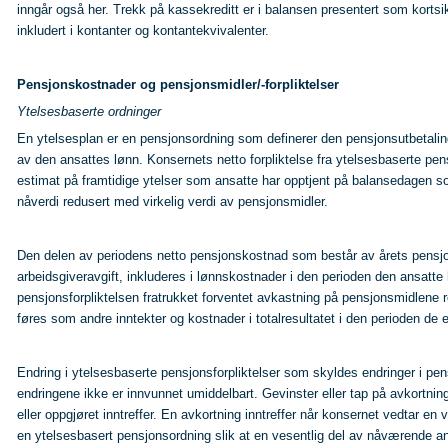
inngår også her. Trekk på kassekreditt er i balansen presentert som kortsikti
inkludert i kontanter og kontantekvivalenter.
Pensjonskostnader og pensjonsmidler/-forpliktelser
Ytelsesbaserte ordninger
En ytelsesplan er en pensjonsordning som definerer den pensjonsutbetali
av den ansattes lønn. Konsernets netto forpliktelse fra ytelsesbaserte pen
estimat på framtidige ytelser som ansatte har opptjent på balansedagen som
nåverdi redusert med virkelig verdi av pensjonsmidler.
Den delen av periodens netto pensjonskostnad som består av årets pensjon
arbeidsgiveravgift, inkluderes i lønnskostnader i den perioden den ansatt
pensjonsforpliktelsen fratrukket forventet avkastning på pensjonsmidlene
føres som andre inntekter og kostnader i totalresultatet i den perioden de er
Endring i ytelsesbaserte pensjonsforpliktelser som skyldes endringer i pen
endringene ikke er innvunnet umiddelbart. Gevinster eller tap på avkortnin
eller oppgjøret inntreffer. En avkortning inntreffer når konsernet vedtar en
en ytelsesbasert pensjonsordning slik at en vesentlig del av nåværende ansatt