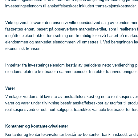
investeringseiendom til anskaffelseskost inkludert transaksjonskostnader. I
Virkelig verdi tilsvarer den prisen vi ville oppnådd ved salg av eiendommen
fastsettes enten, basert på observerbare markedsverdier, som i realiteten f
inngåtte leiekontrakter, forutsetning om fremtidig leienivå basert på marke
eiendommen og markedet eiendommen vil omsettes i. Ved beregningen leg
økonomisk lønnsom.
Inntekter fra investeringseiendom består av periodens netto verdiendring 
eiendomsrelaterte kostnader i samme periode. Inntekter fra investeringseie
Varer
Varelager vurderes til laveste av anskaffelseskost og netto realisasjonsver
varer og varer under tilvirkning består anskaffelseskost av utgifter til pro
realisasjonsverdi er estimert salgspris fratrukket variable kostnader for ferd
Kontanter og kontantekvivalenter
Kontanter og kontantekvivalenter består av kontanter, bankinnskudd, andre 