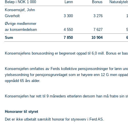
Beløp i NOK 1 000
Lønn
Bonus
Naturalytel
Konsernsjef, John
Giverholt
3 300
3 276
Øvrige medlemmer
av konsernledelsen
4 550
7 627
Sum
7 850
10 904
Konsernsjefens bonusordning er begrenset oppad til 6,0 mill. Bonus er bas
Konsernsjefen omfattes av Ferds kollektive pensjonsordninger for lønn un
ytelsesordning for pensjonsgrunnlaget som er høyere enn 12 G men oppad beg
oppnådd 65 års alder.
Konsernsjefen har rett til 9 måneders etterlønn dersom han må fratre sin sti
Honorarer til styret
Det er ikke utbetalt særskilt honorar for styreverv i Ferd AS.