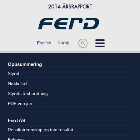
2014 ÅRSRAPPORT
m
English
Norsk
s
ÅRET 2014
Oppsummering
OM FERD
Styret
FORRETNINGSOMRÅDER
Nøkkeltall
Styrets årsberetning
FINANSIELL INFORMASJON
PDF versjon
Ferd AS
Resultatregnskap og totalresultat
Balanse