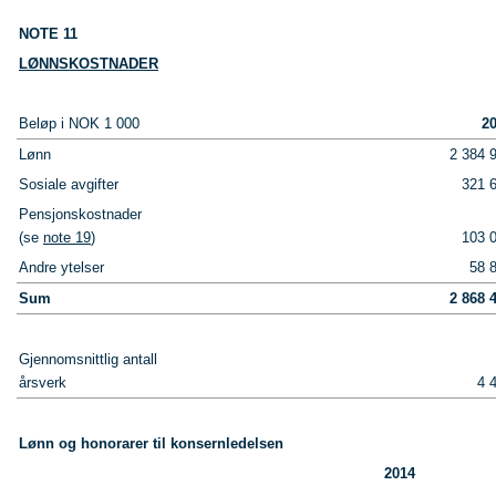
NOTE 11
LØNNSKOSTNADER
Beløp i NOK 1 000
2
Lønn
2 384 
Sosiale avgifter
321 
Pensjonskostnader
(se
note 19
)
103 
Andre ytelser
58 
Sum
2 868 
Gjennomsnittlig antall
årsverk
4 
Lønn og honorarer til konsernledelsen
2014